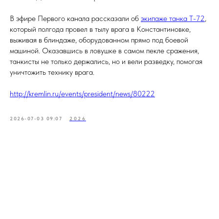
В эфире Первого канала рассказали об
экипаже танка Т-72
,
который полгода провел в тылу врага в Константиновке,
выживая в блиндаже, оборудованном прямо под боевой
машиной. Оказавшись в ловушке в самом пекле сражения,
танкисты не только держались, но и вели разведку, помогая
уничтожить технику врага.
http://kremlin.ru/events/president/news/80222
2026-07-03 09:07
2026
Tilda
Made on