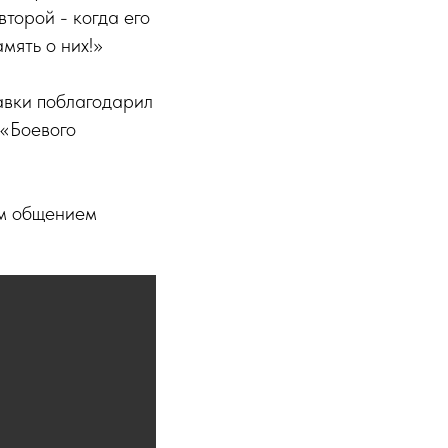
торой - когда его
мять о них!»
авки поблагодарил
 «Боевого
ым общением