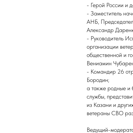
- Герой России и 
- Заместитель на
АНБ, Председател
Александр Даренк
- Руководитель Ис
организации вете
общественной и г
Вениамин Чубарен
- Командир 26 от
Бородин;
а также родные и 
службы, представи
из Казани и други
ветераны СВО раз
Ведущий-модерато