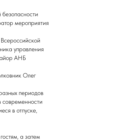
й безопасности
ратор мероприятия
я Всероссийской
ьника управления
майор АНБ
олковник Олег
 разных периодов
ев современности
еся в отпуске,
остям, а затем