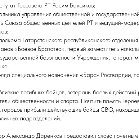
депутат Госсовета РТ Расим Баксиков;
чальника управления общественной и государственно
ь Союза общественных деятелей РТ и ведущий-моде
ов;
полкома Татарстанского республиканского отделени
ранов «Боевое Братство», первый заместитель начал
осударственной безопасности Учреждения, генерал-
ко;
ряда специального назначения «Барс» Росгвардии, п
близкие погибших бойцов, ветераны боевых действий
тели общественности и спорта. Почтить память Геро
х городов прибыли действующие бойцы СВО, находящи
личных подразделений.
р Александр Даренков предоставил слово почетным г