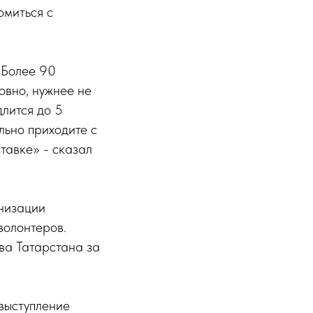
омиться с
 Более 90
овно, нужнее не
лится до 5
льно приходите с
тавке» - сказал
анизации
волонтеров.
ва Татарстана за
выступление