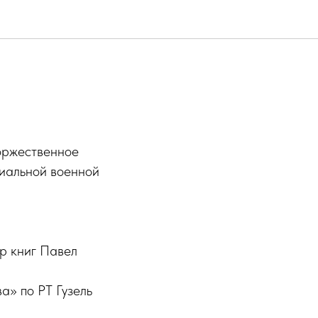
торжественное
циальной военной
ор книг Павел
а» по РТ Гузель