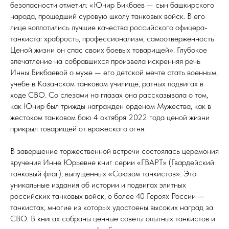
безопасности отметил: «Юнир Бикбаев — сын башкирского
народа, прошедший суровую школу танковых войск. В его
лице воплотились лучшие качества российского офицера-
танкиста: храбрость, профессионализм, самоотверженность.
Ценой жизни он спас своих боевых товарищей». Глубокое
впечатление на собравшихся произвела искренняя речь
Инны Бикбаевой о муже — его детской мечте стать военным,
учебе в Казанском танковом училище, ратных подвигах в
ходе СВО. Со слезами на глазах она рассказывала о том,
как Юнир был трижды награжден орденом Мужества, как в
жестоком танковом бою 4 октября 2022 года ценой жизни
прикрыл товарищей от вражеского огня.
В завершение торжественной встречи состоялась церемония
вручения Инне Юрьевне книг серии «ГВАРТ» (Гвардейский
танковый флаг), выпущенных «Союзом танкистов». Это
уникальные издания об истории и подвигах элитных
российских танковых войск, о более 40 Героях России —
танкистах, многие из которых удостоены высоких наград за
СВО. В книгах собраны ценные советы опытных танкистов и