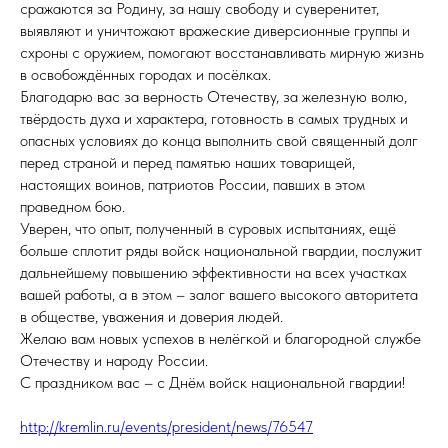
сражаются за Родину, за нашу свободу и суверенитет,
выявляют и уничтожают вражеские диверсионные группы и
схроны с оружием, помогают восстанавливать мирную жизнь
в освобождённых городах и посёлках.
Благодарю вас за верность Отечеству, за железную волю,
твёрдость духа и характера, готовность в самых трудных и
опасных условиях до конца выполнить свой священный долг
перед страной и перед памятью наших товарищей,
настоящих воинов, патриотов России, павших в этом
праведном бою.
Уверен, что опыт, полученный в суровых испытаниях, ещё
больше сплотит ряды войск национальной гвардии, послужит
дальнейшему повышению эффективности на всех участках
вашей работы, а в этом – залог вашего высокого авторитета
в обществе, уважения и доверия людей.
Желаю вам новых успехов в нелёгкой и благородной службе
Отечеству и народу России.
С праздником вас – с Днём войск национальной гвардии!
http://kremlin.ru/events/president/news/76547