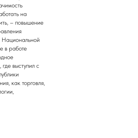
ачимость
аботать на
ить, – повышение
равления
я Национальной
е в работе
одное
где выступил с
публики
ия, как торговля,
логии,