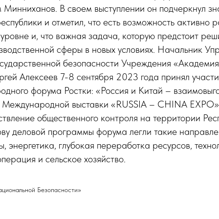
 Минниханов. В своем выступлении он подчеркнул зн
еспублики и отметил, что есть возможность активно р
ровне и, что важная задача, которую предстоит реш
зводственной сферы в новых условиях. Начальник Уп
осударственной безопасности Учреждения «Академи
гей Алексеев 7-8 сентября 2023 года принял участи
одного форума Ростки: «Россия и Китай – взаимовыг
и Международной выставки «RUSSIA – CHINA EXPO», 
твление общественного контроля на территории Рес
ову деловой программы форума легли такие направлен
ы, энергетика, глубокая переработка ресурсов, техно
перация и сельское хозяйство.
ациональной Безопасности»