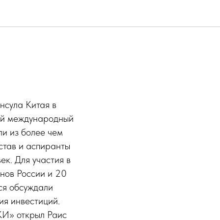
нсула Китая в
ий международный
ли из более чем
став и аспиранты
ек. Для участия в
онов России и 20
ся обсуждали
ия инвестиций.
КИ» открыл Раис