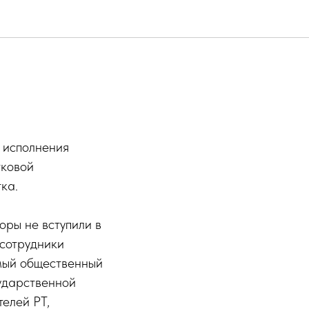
 исполнения
тковой
ка.
оры не вступили в
 сотрудники
мый общественный
ударственной
елей РТ,