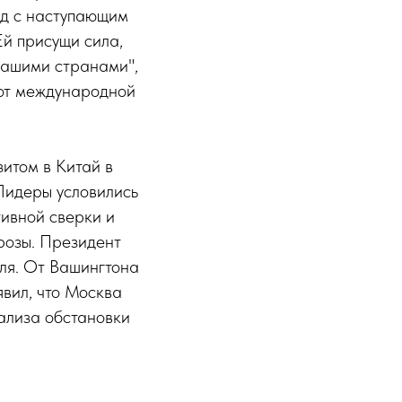
од с наступающим
Ей присущи сила,
 нашими странами",
 от международной
итом в Китай в
Лидеры условились
тивной сверки и
розы. Президент
ля. От Вашингтона
явил, что Москва
нализа обстановки