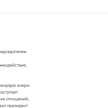
редседателем
аимодействие,
алендарю вчера
наступает
ких отношений,
явил президент