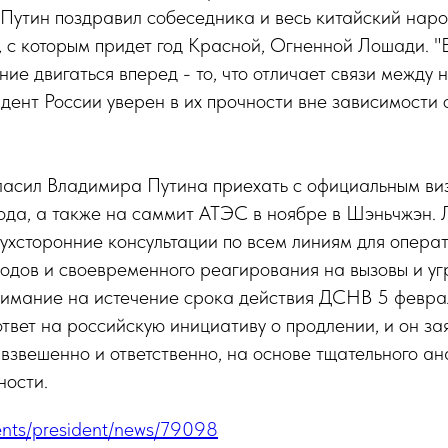
 Путин поздравил собеседника и весь китайский нар
 с которым придет год Красной, Огненной Лошади. "
ние двигаться вперед - то, что отличает связи между
идент России уверен в их прочности вне зависимости
ласил Владимира Путина приехать с официальным виз
ода, а также на саммит АТЭС в ноябре в Шэньчжэн. 
ухсторонние консультации по всем линиям для опера
одов и своевременного реагирования на вызовы и уг
нимание на истечение срока действия ДСНВ 5 февра
 ответ на российскую инициативу о продлении, и он за
 взвешенно и ответственно, на основе тщательного а
ности.
events/president/news/79098