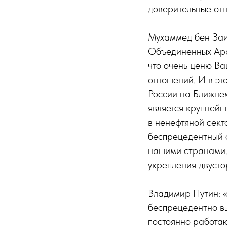
доверительные от
Мухаммед бен Заид
Объединенных Араб
что очень ценю Ва
отношений. И в эт
России на Ближнем
является крупнейш
в ненефтяной сект
беспрецедентный 
нашими странами. 
укрепления двусто
Владимир Путин: 
беспрецедентно вы
постоянно работа