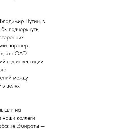
 Владимир Путин, в
 бы подчеркнуть,
усторонних
овый партнер
ть, что ОАЭ
ий год инвестиции
это
шений между
 в целях
вышли на
и наши коллеги
рабские Эмираты —