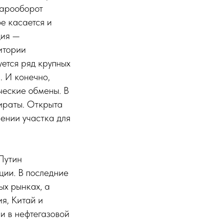
варооборот
ое касается и
ция —
итории
ется ряд крупных
. И конечно,
ческие обмены. В
ираты. Открыта
ении участка для
Путин
ии. В последние
ых рынках, а
я, Китай и
и в нефтегазовой