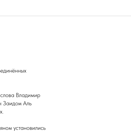
ъединённых
 слова Владимир
н Заидом Аль
х.
яном установились