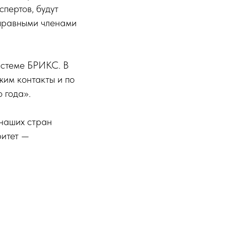
пертов, будут
оправными членами
истеме БРИКС. В
жим контакты и по
 года».
 наших стран
ритет —