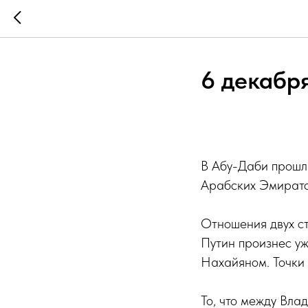
6 декабря
В Абу-Даби прошл
Арабских Эмирато
Отношения двух с
Путин произнес у
Нахайяном. Точки
То, что между Вл