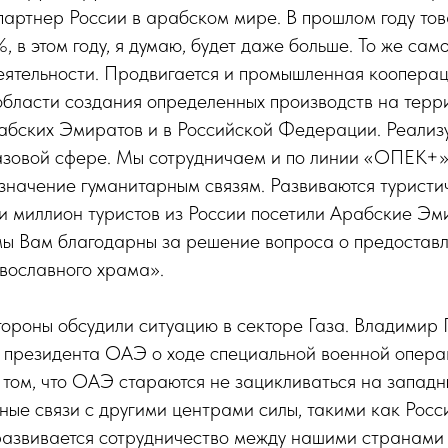
партнер России в арабском мире. В прошлом году то
, в этом году, я думаю, будет даже больше. То же сам
еятельности. Продвигается и промышленная коопера
области создания определенных производств на терр
бских Эмиратов и в Российской Федерации. Реализу
азовой сфере. Мы сотрудничаем и по линии «ОПЕК+»
значение гуманитарным связям. Развиваются туристи
и миллион туристов из России посетили Арабские Эм
мы Вам благодарны за решение вопроса о предоставл
вославного храма».
ороны обсудили ситуацию в секторе Газа. Владимир 
президента ОАЭ о ходе специальной военной операц
о том, что ОАЭ стараются не зацикливаться на западн
ные связи с другими центрами силы, такими как Росси
развивается сотрудничество между нашими странами 