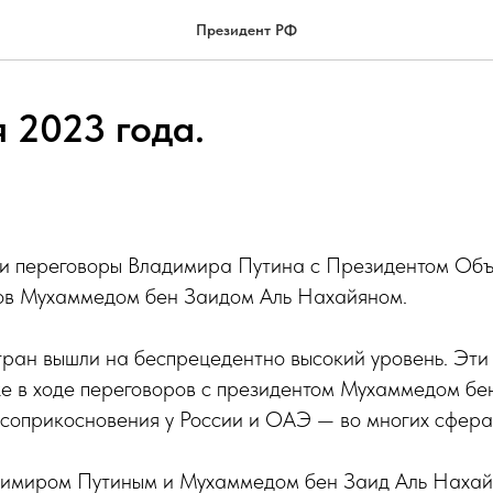
Президент РФ
 2023 года.
и переговоры Владимира Путина с Президентом Об
в Мухаммедом бен Заидом Аль Нахайяном.
тран вышли на беспрецедентно высокий уровень. Эти
же в ходе переговоров с президентом Мухаммедом бе
 соприкосновения у России и ОАЭ — во многих сфера
адимиром Путиным и Мухаммедом бен Заид Аль Нахай