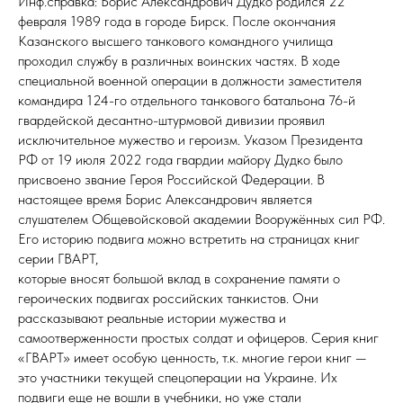
Инф.справка: Борис Александрович Дудко родился 22
февраля 1989 года в городе Бирск. После окончания
Казанского высшего танкового командного училища
проходил службу в различных воинских частях. В ходе
специальной военной операции в должности заместителя
командира 124-го отдельного танкового батальона 76-й
гвардейской десантно-штурмовой дивизии проявил
исключительное мужество и героизм. Указом Президента
РФ от 19 июля 2022 года гвардии майору Дудко было
присвоено звание Героя Российской Федерации. В
настоящее время Борис Александрович является
слушателем Общевойсковой академии Вооружённых сил РФ.
Его историю подвига можно встретить на страницах книг
серии ГВАРТ,
которые вносят большой вклад в сохранение памяти о
героических подвигах российских танкистов. Они
рассказывают реальные истории мужества и
самоотверженности простых солдат и офицеров. Серия книг
«ГВАРТ» имеет особую ценность, т.к. многие герои книг —
это участники текущей спецоперации на Украине. Их
подвиги еще не вошли в учебники, но уже стали