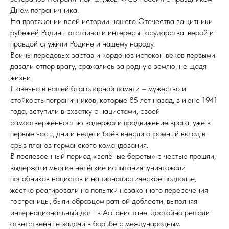
Днём пограничника.
На протяжении всей истории нашего Отечества защитники
рубежей Родины отстаивали интересы государства, верой и
правдой служили Родине и нашему народу.
Воины передовых застав и кордонов испокон веков первыми
давали отпор врагу, сражались за родную землю, не щадя
жизни.
Навечно в нашей благодарной памяти – мужество и
стойкость пограничников, которые 85 лет назад, в июне 1941
года, вступили в схватку с нацистами, своей
самоотверженностью задержали продвижение врага, уже в
первые часы, дни и недели боёв внесли огромный вклад в
срыв планов германского командования.
В послевоенный период «зелёные береты» с честью прошли,
выдержали многие нелёгкие испытания: уничтожали
пособников нацистов и националистическое подполье,
жёстко реагировали на попытки незаконного пересечения
госграницы, были образцом ратной доблести, выполняя
интернациональный долг в Афганистане, достойно решали
ответственные задачи в борьбе с международным